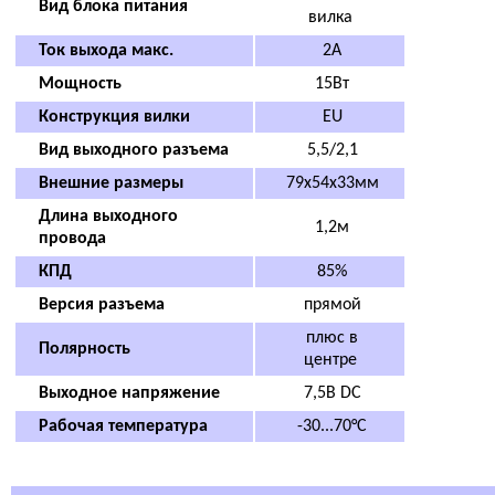
Вид блока питания
вилка
Ток выхода макс.
2А
Мощность
15Вт
Конструкция вилки
EU
Вид выходного разъема
5,5/2,1
Внешние размеры
79x54x33мм
Длина выходного
1,2м
провода
КПД
85%
Версия разъема
прямой
плюс в
Полярность
центре
Выходное напряжение
7,5В DC
Рабочая температура
-30...70°C