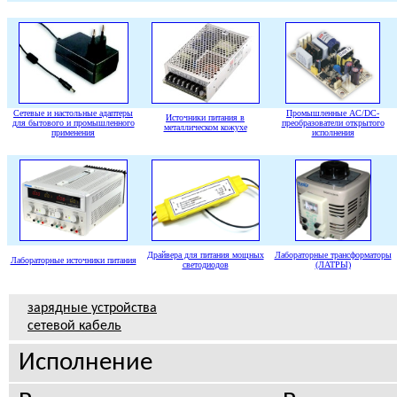
Сетевые и настольные адаптеры
Промышленные AC/DC-
Источники питания в
для бытового и промышленного
преобразователи открытого
металлическом кожухе
применения
исполнения
Драйвера для питания мощных
Лабораторные трансформаторы
Лабораторные источники питания
светодиодов
(ЛАТРЫ)
зарядные устройства
сетевой кабель
Исполнение