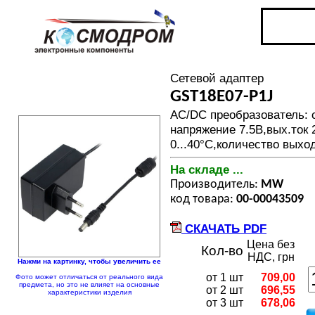
Сетевой адаптер
GST18E07-P1J
AC/DC преобразователь: 
напряжение 7.5В,вых.ток
0...40°C,количество выход
На складе ...
Производитель:
MW
код товара:
00-00043509
СКАЧАТЬ PDF
Цена без
Кол-во
НДС, грн
Нажми на картинку, чтобы увеличить ее
от 1 шт
709,00
Фото может отличаться от реального вида
предмета, но это не влияет на основные
от 2 шт
696,55
характеристики изделия
от 3 шт
678,06