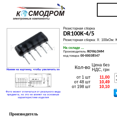
Резисторная сборка
DR100K-4/5
Резисторная сборка: X: 100кОм: К
На складе ...
Производитель:
ROYALOHM
код товара:
00-00038547
Цена без
Кол-во
НДС, грн
Нажми на картинку, чтобы увеличить ее
от 1 шт
11,00
от 48 шт
10,49
от 198 шт
10,10
Фото может отличаться от реального вида
предмета, но это не влияет на основные
характеристики изделия
Производитель