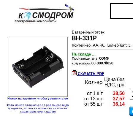
Батарейный отсек
BH-331P
Контейнер, AA,R6, Кол-во бат: 3,
На складе ...
Производитель:
COMF
код товара:
00-00078050
СКАЧАТЬ PDF
Цена без
Кол-во
НДС, грн
от 1 шт
38,50
от 13 шт
37,57
Нажми на картинку, чтобы увеличить ее
от 55 шт
36,14
Фото может отличаться от реального вида
предмета, но это не влияет на основные
характеристики изделия