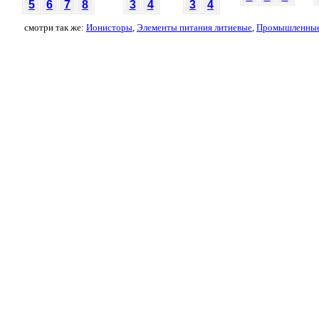
5
6
7
8
3
4
3
4
смотри так же:
Ионисторы
,
Элементы питания литиевые
,
Промышленные