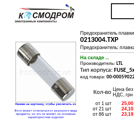
Предохранитель плавк
0213004.TXP
Предохранитель: плавка
На складе ...
Производитель:
LTL
Тип корпуса:
FUSE_5
код товара:
00-0005902
Цена без
Кол-во
НДС, грн
от 1 шт
25,00
Нажми на картинку, чтобы увеличить ее
от 21 шт
24,10
Фото может отличаться от реального вида
от 86 шт
23,19
предмета, но это не влияет на основные
характеристики изделия