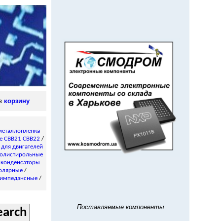
 в
корзину
металлопленка
е CBB21 CBB22
/
/
для двигателей
олистирольные
 конденсаторы
олярные
/
импедансные
/
Поставляемые компоненты