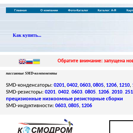
Главная
О компании
Фото-Каталог
Каталог: А-Я
Кар
Как купить...
Обратите внимание: запущена нов
пассивные SMD-компоненты
SMD-конденсаторы:
0201
,
0402
,
0603
,
0805
,
1206
,
1210
,
SMD-резисторы:
0201
,
0402
,
0603
,
0805
,
1206
,
2010
,
251
прецизионные
низкоомные
резисторные сборки
SMD-индуктивности:
0603
,
0805
,
1206