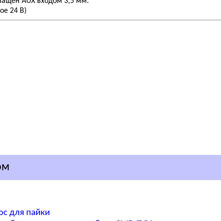
нащен AUX входом 3,5 мм.
е 24 В)
ом
юс для пайки