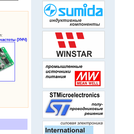
л:
частоты (УНЧ)