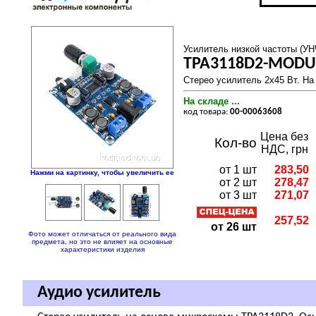
Усилитель низкой частоты (УН
TPA3118D2-MODU
Стерео усилитель 2х45 Вт. На
На складе ...
код товара:
00-00063608
Цена без
Кол-во
НДС, грн
от 1 шт
283,50
Нажми на картинку, чтобы увеличить ее
от 2 шт
278,47
от 3 шт
271,07
257,52
от 26 шт
Фото может отличаться от реального вида
предмета, но это не влияет на основные
характеристики изделия
Аудио усилитель