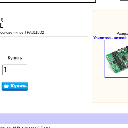
Ч)
L
 основе чипов TPA3118D2
Разде
Усилитель низкой 
Купить