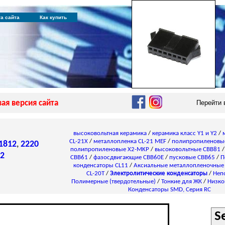
та сайта
Как купить
ая версия сайта
Перейти
высоковольтная керамика
/
керамика класс Y1 и Y2
/
CL-21X
/
металлопленка CL-21 MEF
/
полипропиленовы
1812
,
2220
полипропиленовые X2-MKP
/
высоковольтные CBB81
2
CBB61
/
фазосдвигающие CBB60E
/
пусковые CBB65
/
П
конденсаторы СL11
/
Аксиальные металлопленочные
CL-20T
/
Электролитические конденсаторы
/
Неп
Полимерные (твердотельные)
/
Тонкие для ЖК
/
Низко
Конденсаторы SMD, Серия RC