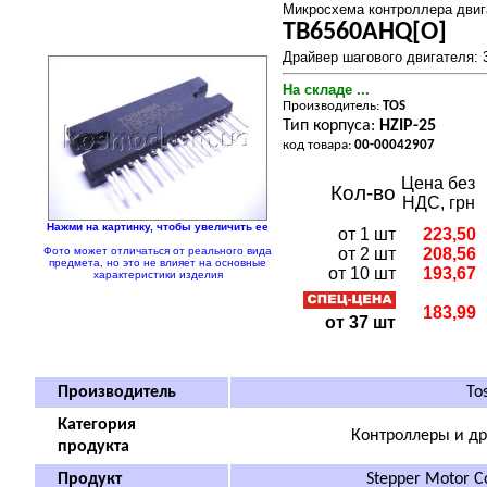
Микросхема контроллера двиг
TB6560AHQ[O]
Драйвер шагового двигателя: 
На складе ...
Производитель:
TOS
Тип корпуса:
HZIP-25
код товара:
00-00042907
Цена без
Кол-во
НДС, грн
Нажми на картинку, чтобы увеличить ее
от 1 шт
223,50
Фото может отличаться от реального вида
от 2 шт
208,56
предмета, но это не влияет на основные
от 10 шт
193,67
характеристики изделия
183,99
от 37 шт
Производитель
Tos
Категория
Контроллеры и др
продукта
Продукт
Stepper Motor Con