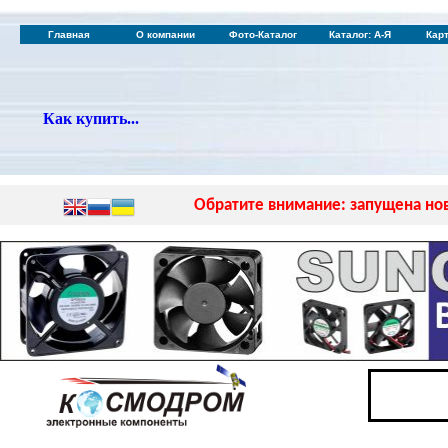
Главная
О компании
Фото-Каталог
Каталог: А-Я
Кар
Как купить...
Обратите внимание: запущена нов