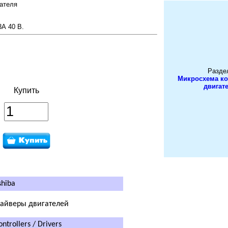
ателя
3А 40 В.
Разде
Микросхема ко
двигат
Купить
hiba
айверы двигателей
trollers / Drivers