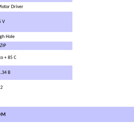
otor Driver
 V
gh Hole
ZIP
to + 85 C
…34 В
2
ом