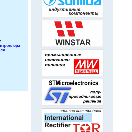
л:
нтроллера
еля