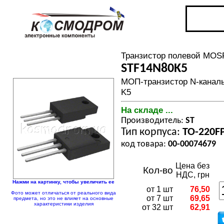
Транзистор полевой MOS
STF14N80K5
МОП-транзистор N-каналь
K5
На складе ...
Производитель:
ST
Тип корпуса:
TO-220F
код товара:
00-00074679
Цена без
Кол-во
НДС, грн
Нажми на картинку, чтобы увеличить ее
от 1 шт
76,50
Фото может отличаться от реального вида
от 7 шт
69,65
предмета, но это не влияет на основные
характеристики изделия
от 32 шт
62,91