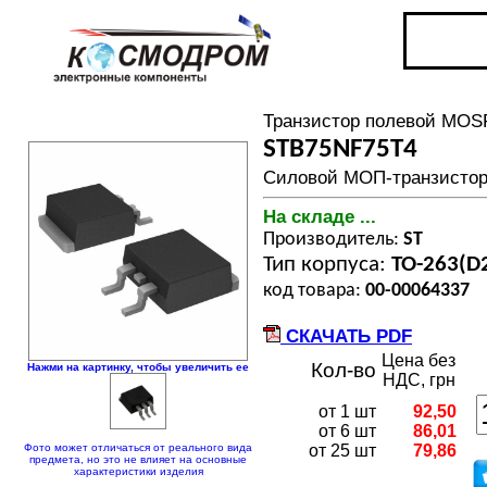
Транзистор полевой MOS
STB75NF75T4
Силовой МОП-транзистор, 
На складе ...
Производитель:
ST
Тип корпуса:
TO-263(D
код товара:
00-00064337
СКАЧАТЬ PDF
Цена без
Кол-во
Нажми на картинку, чтобы увеличить ее
НДС, грн
от 1 шт
92,50
от 6 шт
86,01
Фото может отличаться от реального вида
от 25 шт
79,86
предмета, но это не влияет на основные
характеристики изделия