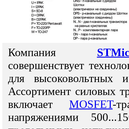
Компания
STMicr
совершенствует техноло
для высоковольтных и
Ассортимент силовых т
включает
MOSFET
-т
напряжениями 500..