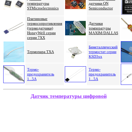
температуры
датчики ON
STMicroelectronics
Semiconductor
Платиновые
термосопротивления
Датчики
(термодатчики)
температуры
HoneyWell
серии
MAXIM/DALLAS
серии 7XX
Биметаллический
Термопара ТХА
термостат серии
KSD3xx
Термо-
Термо-
предохранитель
предохранитель
1...5А
1...5А
Датчик температуры цифровой