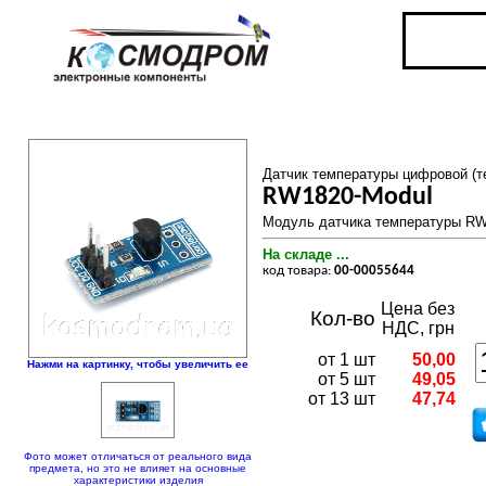
Датчик температуры цифровой (т
RW1820-Modul
Модуль датчика температуры RW
На складе ...
код товара:
00-00055644
Цена без
Кол-во
НДС, грн
от 1 шт
50,00
Нажми на картинку, чтобы увеличить ее
от 5 шт
49,05
от 13 шт
47,74
Фото может отличаться от реального вида
предмета, но это не влияет на основные
характеристики изделия