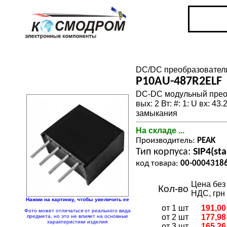
DC/DC преобразователи
P10AU-487R2ELF
DC-DC модульный преобр
вых: 2 Вт: #: 1: U вх: 43
замыкания
На складе ...
Производитель:
PEAK
Тип корпуса:
SIP4(st
код товара:
00-0004318
Цена без
Кол-во
НДС, грн
Нажми на картинку, чтобы увеличить ее
от 1 шт
191,00
Фото может отличаться от реального вида
от 2 шт
177,98
предмета, но это не влияет на основные
характеристики изделия
от 3 шт
165,26