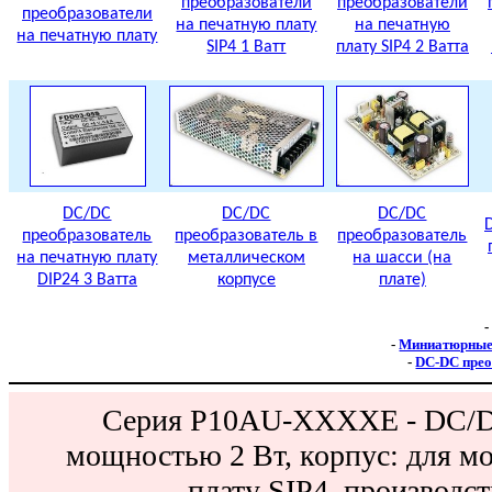
преобразователи
преобразователи
преобразователи
на печатную плату
на печатную
на печатную плату
SIP4 1 Ватт
плату SIP4 2 Ватта
DC/DC
DC/DC
DC/DC
преобразователь
преобразователь в
преобразователь
на печатную плату
металлическом
на шасси (на
DIP24 3 Ватта
корпусе
плате)
-
-
Миниатюрные 
-
DC-DC прео
Серия P10AU-XXXXE - DC/DC
мощностью 2 Вт, корпус: для м
плату SIP4, производс