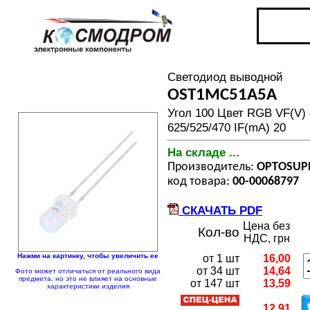
Светодиод выводной
OST1MC51A5A
Угол 100 Цвет RGB VF(V) 
625/525/470 IF(mA) 20
На складе ...
Производитель:
OPTOSUP
код товара:
00-00068797
СКАЧАТЬ PDF
Цена без
Кол-во
НДС, грн
Нажми на картинку, чтобы увеличить ее
от 1 шт
16,00
от 34 шт
14,64
Фото может отличаться от реального вида
предмета, но это не влияет на основные
от 147 шт
13,59
характеристики изделия
12,91