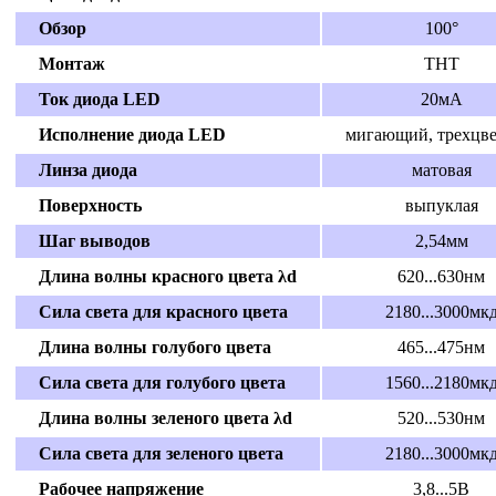
Обзор
100°
Монтаж
THT
Ток диода LED
20мА
Исполнение диода LED
мигающий, трехцв
Линза диода
матовая
Поверхность
выпуклая
Шаг выводов
2,54мм
Длина волны красного цвета λd
620...630нм
Сила света для красного цвета
2180...3000мк
Длина волны голубого цвета
465...475нм
Сила света для голубого цвета
1560...2180мк
Длина волны зеленого цвета λd
520...530нм
Сила света для зеленого цвета
2180...3000мк
Рабочее напряжение
3,8...5В