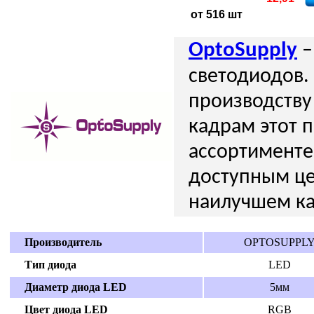
от 516 шт
OptoSupply
–
светодиодов.
производств
кадрам этот 
ассортименте
доступным це
наилучшем ка
Производитель
OPTOSUPPL
Тип диода
LED
Диаметр диода LED
5мм
Цвет диодa LED
RGB