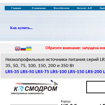
Главная
О компании
Фото-Каталог
Каталог: А-Я
Кар
Как купить...
Обратите внимание: запущена нов
Низкопрофильные источники питания серий L
35, 50, 75, 100, 150, 200 и 350 Вт
LRS-35
LRS-50
LRS-75
LRS-100
LRS-150
LRS-200
Корпус