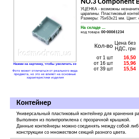
NO.3 Component B
УЦЕНКА - возможны незначите
царапины. Пластиковый контей
Размеры: 75х63х21 мм. Цвет: 
На складе ...
код товара:
00-00061234
Цена без
Кол-во
НДС, грн
от 1 шт
16,50
от 16 шт
15,96
Нажми на картинку, чтобы увеличить ее
от 39 шт
15,54
Фото может отличаться от реального вида
предмета, но это не влияет на основные
характеристики изделия
Контейнер
Универсальный пластиковый контейнер для хранения ра
Выполнен из полипропилена с прозрачной крышкой.
Данные контейнеры можно соединять между собой либ
конструкции со множеством секций разного цвета.