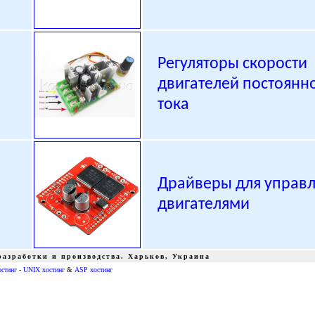
Регуляторы скорости
двигателей постоянн
тока
Драйверы для управ
двигателями
азработки и производства. Харьков, Украина
остинг
-
UNIX хостинг
&
ASP хостинг
ики питания тиристор симистор драйвер транзистор, диод, книга, приложение, аудио, видео, аппаратура, ремонт, антенны, почта, заказ, магазин, интернет - магазин, товары-почтой, почтовые услуги,
edison opto светодиодное освещение Интернет-магазин радиодеталей г.Харьков CREE ATMEL ANALOG DEVICES АЦП ЦАП