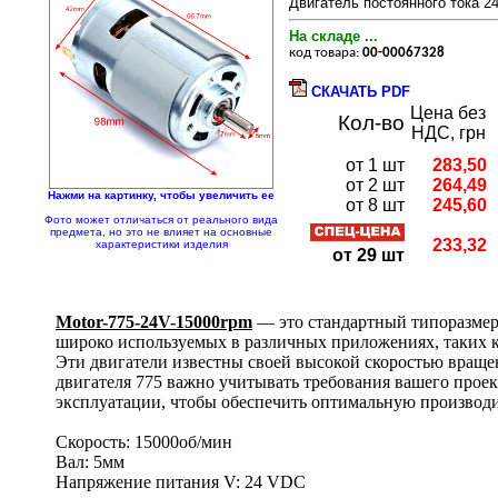
Двигатель постоянного тока 2
На складе ...
код товара:
00-00067328
СКАЧАТЬ PDF
Цена без
Кол-во
НДС, грн
от 1 шт
283,50
от 2 шт
264,49
Нажми на картинку, чтобы увеличить ее
от 8 шт
245,60
Фото может отличаться от реального вида
предмета, но это не влияет на основные
233,32
характеристики изделия
от 29 шт
Motor-775-24V-15000rpm
— это стандартный типоразмер
широко используемых в различных приложениях, таких к
Эти двигатели известны своей высокой скоростью вращ
двигателя 775 важно учитывать требования вашего проек
эксплуатации, чтобы обеспечить оптимальную производи
Скорость: 15000об/мин
Вал: 5мм
Напряжение питания V: 24 VDC