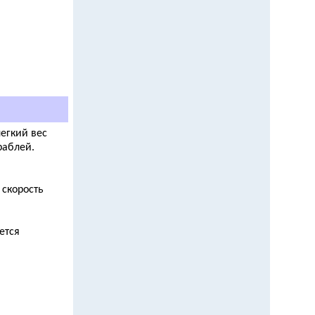
егкий вес
раблей.
 скорость
ется