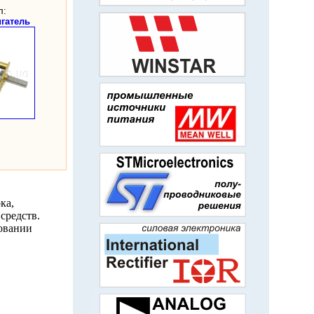
л:
гатель
ка,
средств.
овании