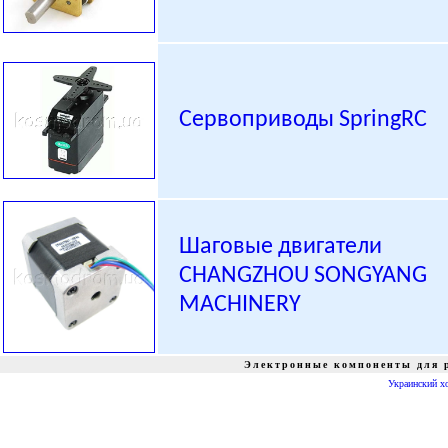
Сервоприводы SpringRC
Шаговые двигатели
CHANGZHOU SONGYANG
MACHINERY
Электронные компоненты для р
Украинский х
радиошоп, radioshop, радио, радиодетали, микросхемы, интернет, завод, комплектующие, компоненты, микросхемы жки индикаторы светодиоды семисегментные датчики влажности преобразователи источн