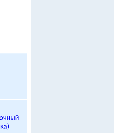
точный
ка)