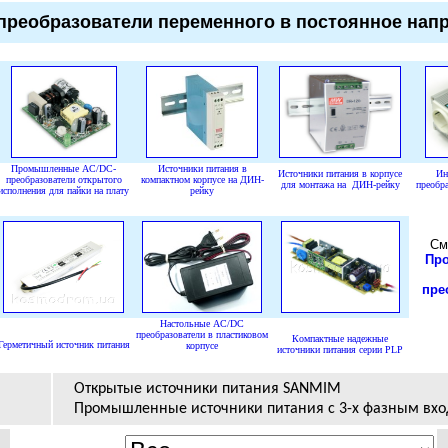
 преобразователи переменного в постоянное нап
Промышленные AC/DC-
Источники питания в
Источники питания в корпусе
Ин
преобразователи открытого
компактном корпусе на ДИН-
для монтажа на ДИН-рейку
преобра
исполнения для пайки на плату
рейку
См
Пр
пре
Настольные
AC/DC
преобразователи в пластиковом
Компактные надежные
Герметичный источник питания
корпусе
источники питания серии PLP
Открытые источники питания SANMIM
Промышленные источники питания с 3-х фазным вх