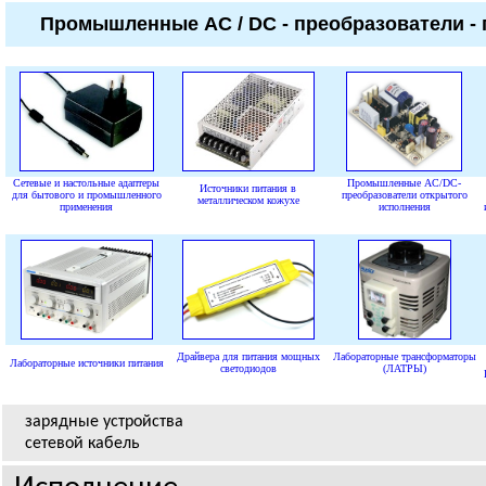
Промышленные
AC / DC -
преобразователи -
Сетевые и настольные адаптеры
Промышленные AC/DC-
Источники питания в
для бытового и промышленного
преобразователи открытого
металлическом кожухе
применения
исполнения
Драйвера для питания мощных
Лабораторные трансформаторы
Лабораторные источники питания
светодиодов
(ЛАТРЫ)
зарядные устройства
сетевой кабель