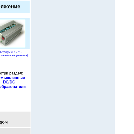
ряжение
верторы (DC/AC
зователь напряжения)
отри раздел:
омышленные
DC/DC
образователи
одом