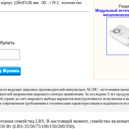
корпус 129х97х30 мм, -30...+70 C, количество
Разде
Модульный источ
металлическо
Купить
ним из ведущих мировых производителей импульсных AC/DC - источников питан
телей напряжения широкого спектра применения. За последние 5 лет продук
ей стране за счёт широкого выбора вариантов конструктивного исполнения и 
ия современным требованиям к техническим характеристикам и надёжности ис
тания семейства LRS. В настоящий момент, семейство включает
 Вт (LRS-35/50/75/100/150/200/350).