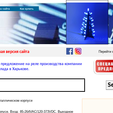
та сайта
Как купить
ая версия сайта
Перейти
 предложение на реле производства компании
лада в Харькове.
таллическом корпусе
рпусе, Вход: 85-264VAC/120-373VDC, Выходное