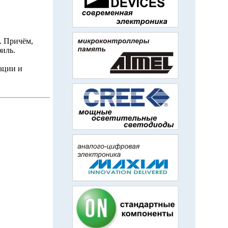
. Причём,
иль.
ации и