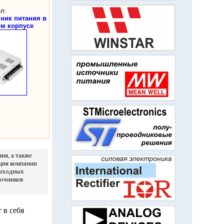
л:
ник питания в
м корпусе
ия, а также
ция компании
выходных
точников
 в себя