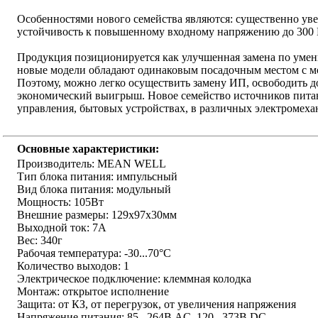
Особенностями нового семейства являются: существенно уве
устойчивость к повышенному входному напряжению до 300 В
Продукция позиционируется как улучшенная замена по уме
новые модели обладают одинаковым посадочным местом с мо
Поэтому, можно легко осуществить замену ИП, освободить д
экономический выигрыш. Новое семейство источников пита
управления, бытовых устройствах, в различных электромеха
Основные характеристики:
Производитель: MEAN WELL
Тип блока питания: импульсный
Вид блока питания: модульный
Мощность: 105Вт
Внешние размеры: 129x97x30мм
Выходной ток: 7А
Вес: 340г
Рабочая температура: -30...70°C
Количество выходов: 1
Электрическое подключение: клеммная колодка
Монтаж: открытое исполнение
Защита: от КЗ, от перегрузок, от увеличения напряжения
Напряжение питания: 85...264В AC, 120...373В DC