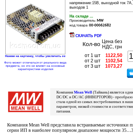
напряжение:15В, выходной ток 7А, 
выходов 1
На складе ...
Производитель:
MW
код товара:
00-00062682
СКАЧАТЬ PDF
Цена без
Кол-во
НДС, грн
от 1 шт
1122,50
Нажми на картинку, чтобы увеличить ее
от 2 шт
1102,54
Фото может отличаться от реального вида
от 3 шт
1073,27
предмета, но это не влияет на основные
характеристики изделия
Компания
Mean Well
(Тайвань) является од
DC/DC и DC/AC (ИНВЕРТОРОВ) - преобразова
стала одной из самых востребованных в наш
параметров; низкой стоимости и соответств
питания.
Компания Mean Well представила встраиваемые источники пи
серии ИП в наиболее популярном диапазоне мощности 35…350