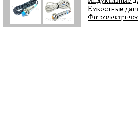
Индуктивные д
Емкостные дат
Фотоэлектриче