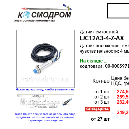
Датчик емкостной
LJC12A3-4-Z-AX
Датчик положения, емк
чувствительности: 4 
На складе ...
код товара:
00-000597
Цена бе
Кол-во
НДС, гр
Нажми на картинку, чтобы увеличить ее
от 1 шт
274,5
от 2 шт
269,5
от 3 шт
262,4
249,2
Фото может отличаться от реального вида
предмета, но это не влияет на основные
от 27 шт
характеристики изделия