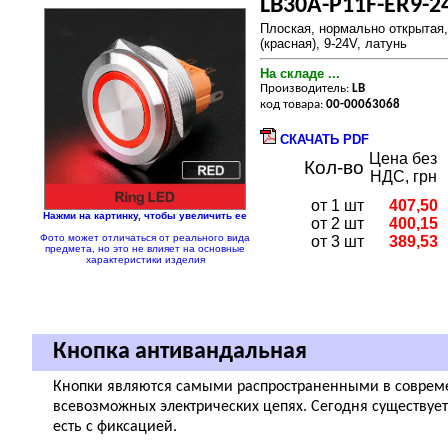
LB30A-P11F-ER9-2
Плоская, нормально открытая,
(красная), 9-24V, латунь
На складе ...
Производитель:
LB
код товара:
00-00063068
СКАЧАТЬ PDF
Цена без
Кол-во
НДС, грн
от 1 шт
407,50
Нажми на картинку, чтобы увеличить ее
от 2 шт
400,15
Фото может отличаться от реального вида
от 3 шт
389,53
предмета, но это не влияет на основные
характеристики изделия
Кнопка антивандальная
Кнопки являются самыми распространенными в соврем
всевозможных электрических цепях. Сегодня существует
есть с фиксацией.