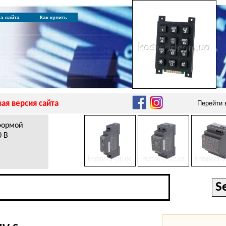
та сайта
Как купить
ая версия сайта
Перейти
 формой
0 В