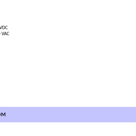
 VDC
0 VAC
ом