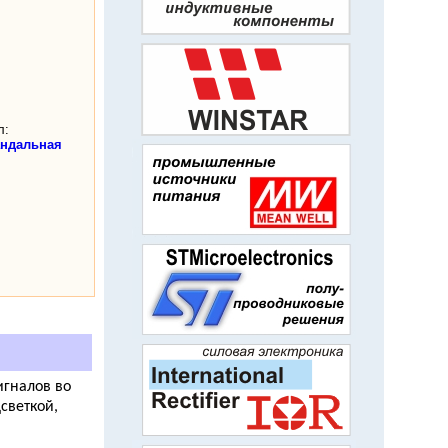
л:
андальная
гналов во
светкой,