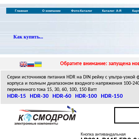
Главная
О компании
Фото-Каталог
Каталог: А-Я
Кар
Как купить...
Обратите внимание: запущена нов
Серии источников питания HDR на DIN рейку с ультра-узкой
корпуса и полным диапазоном входного напряжения 100-24
переменного тока 15, 30, 60, 100, 150 Ватт
HDR-15
HDR-30
HDR-60
HDR-100
HDR-150
Кнопка антивандальная