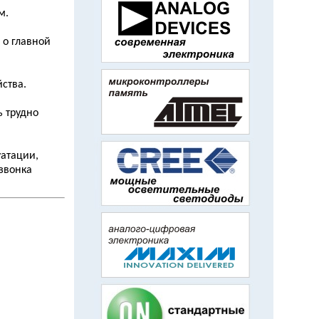
м.
 о главной
ства.
ь трудно
уатации,
звонка