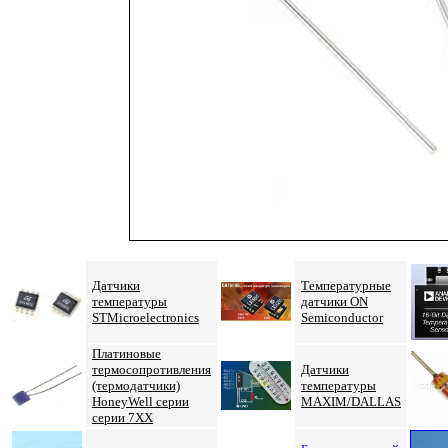
Датчики
Температурные
температуры
датчики ON
STMicroelectronics
Semiconductor
Платиновые
термосопротивления
Датчики
(термодатчики)
температуры
HoneyWell
серии
MAXIM/DALLAS
серии 7XX