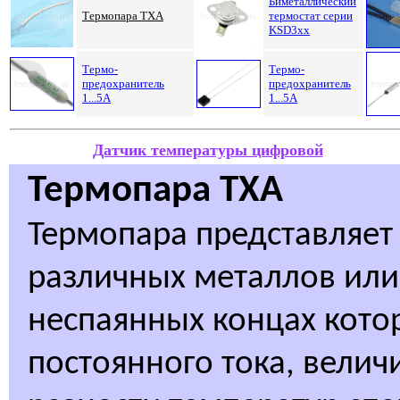
Биметаллический
Термопара ТХА
термостат серии
KSD3xx
Термо-
Термо-
предохранитель
предохранитель
1...5А
1...5А
Датчик температуры цифровой
Термопара ТХА
Термопара представляет 
различных металлов или
неспаянных концах котор
постоянного тока, велич