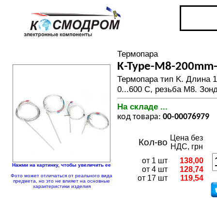
Термопара
K-Type-M8-200mm
Термопара тип K. Длина 1
0...600 С, резьба М8. Зон
На складе ...
код товара:
00-00076979
Цена без
Кол-во
НДС, грн
от 1 шт
138,00
Нажми на картинку, чтобы увеличить ее
от 4 шт
128,74
Фото может отличаться от реального вида
от 17 шт
119,54
предмета, но это не влияет на основные
характеристики изделия