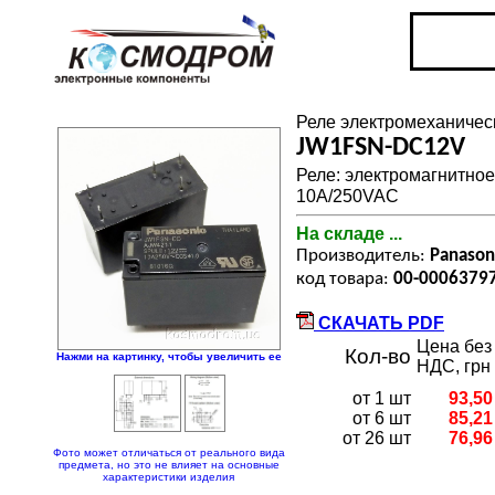
Реле электромеханичес
JW1FSN-DC12V
Реле: электромагнитно
10A/250VAC
На складе ...
Производитель:
Panason
код товара:
00-0006379
СКАЧАТЬ PDF
Цена без
Кол-во
Нажми на картинку, чтобы увеличить ее
НДС, грн
от 1 шт
93,50
от 6 шт
85,21
от 26 шт
76,96
Фото может отличаться от реального вида
предмета, но это не влияет на основные
характеристики изделия