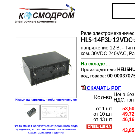
Реле электромеханичес
HLS-14F3L-12VDC
напряжение 12 В. - Тип 
ком. 30VDC 240VAC, Ра
На складе ...
Производитель:
HELISH
код товара:
00-0003707
СКАЧАТЬ PDF
Цена без
Кол-во
НДС, грн
Нажми на картинку, чтобы увеличить ее
от 1 шт
53,50
от 10 шт
49,72
от 43 шт
46,16
Фото может отличаться от реального вида
предмета, но это не влияет на основные
43,85
характеристики изделия