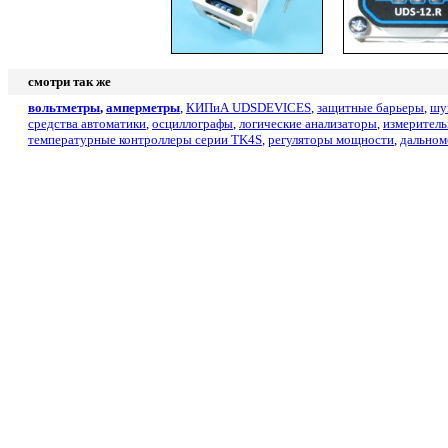
смотри так же
вольтметры
,
амперметры
,
КИПиА
UDSDEVICES
,
защитные барьеры
,
шу
средства автоматики
,
осциллографы
,
логические анализаторы
,
измерител
температурные контроллеры серии TK4S
,
регуляторы мощности
,
дально