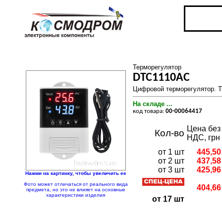
Терморегулятор
DTC1110AC
Цифровой терморегулятор. Т
На складе ...
код товара:
00-00064417
Цена без
Кол-во
НДС, грн
от 1 шт
445,50
от 2 шт
437,58
от 3 шт
425,96
Нажми на картинку, чтобы увеличить ее
Фото может отличаться от реального вида
404,66
предмета, но это не влияет на основные
характеристики изделия
от 17 шт