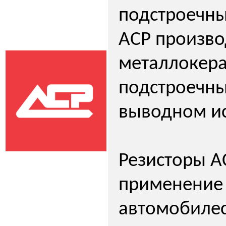
подстроечны
ACP произво
металлокер
подстроечны
выводном и
Резисторы A
применение 
автомобилес