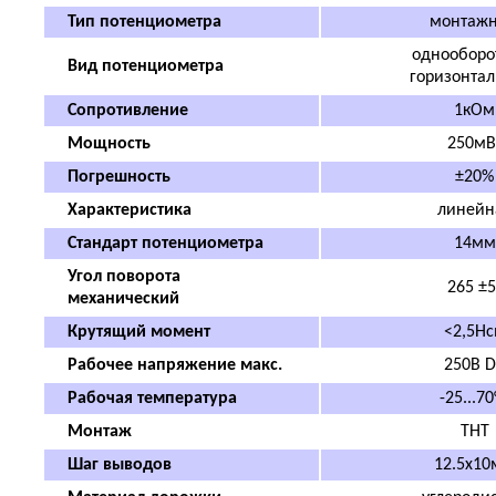
Тип потенциометра
монтаж
однооборо
Вид потенциометра
горизонта
Сопротивление
1кОм
Мощность
250мВ
Погрешность
±20%
Характеристика
линейн
Стандарт потенциометра
14мм
Угол поворота
265 ±5
механический
Крутящий момент
<2,5Н
Рабочее напряжение макс.
250В 
Рабочая температура
-25...70
Монтаж
THT
Шаг выводов
12.5x1