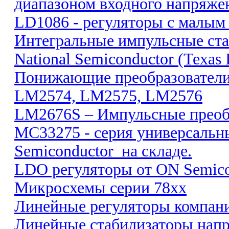
диапазоном входного напряже
LD1086 - регуляторы с малым
Интегральные импульсные ст
National Semiconductor (Texas 
Понижающие преобразовате
LM2574, LM2575, LM2576
LM2676S – Импульсные преобр
MC33275 - серия универсальн
Semiconductor на складе.
LDO регуляторы от ON Semico
Микросхемы серии 78xx
Линейные регуляторы компании
Линейные стабилизаторы напря