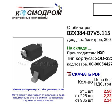
Стабилитрон
BZX384-B7V5.115
Диод: стабилитрон, 300 
На складе ...
Производитель:
NXP
Тип корпуса:
SOD-32
код товара:
00-0005442
СКАЧАТЬ PDF
Цена без
Кол-во
НДС, грн
Нажми на картинку, чтобы увеличить ее
от 1 шт
2,50
Фото может отличаться от реального вида
от 225 шт
2,22
предмета, но это не влияет на основные
от 935 шт
2,14
характеристики изделия