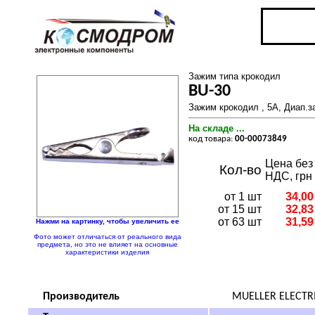
Зажим типа крокодил
BU-30
Зажим крокодил , 5А, Диап.з
На складе ...
код товара:
00-00073849
Цена без
Кол-во
НДС, грн
от 1 шт
34,00
от 15 шт
32,83
от 63 шт
31,59
Нажми на картинку, чтобы увеличить ее
Фото может отличаться от реального вида
предмета, но это не влияет на основные
характеристики изделия
Производитель
MUELLER ELECTR