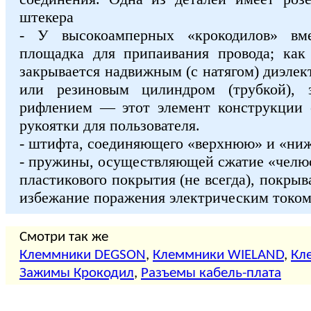
штекера
- У высокоамперных «крокодилов» вме
площадка для припаивания провода; как
закрывается надвижным (с натягом) диэле
или резиновым цилиндром (трубкой), 
рифлением — этот элемент конструкции 
рукоятки для пользователя.
- штифта, соединяющего «верхнюю» и «ни
- пружины, осуществляющей сжатие «челю
пластикового покрытия (не всегда), покры
избежание поражения электрическим током
Смотри так же
Клеммники DEGSON
,
Клеммники WIELAND
,
Кл
Зажимы Крокодил
,
Разъемы кабель-плата