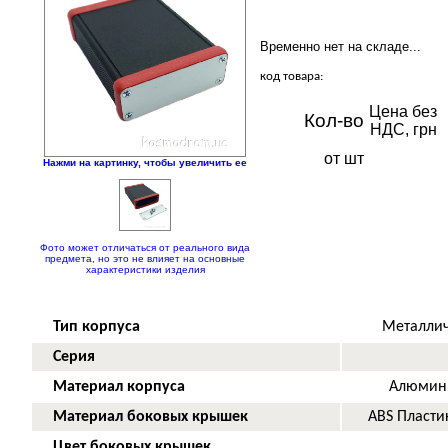
Временно нет на складе...
код товара:
Цена без
Кол-во
НДС, грн
от шт
Нажми на картинку, чтобы увеличить ее
Фото может отличаться от реального вида
предмета, но это не влияет на основные
характеристики изделия
Тип корпуса
Металлич
Серия
Материал корпуса
Алюмини
Материал боковых крышек
ABS Пласти
Цвет боковых крышек