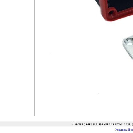
Электронные компоненты для р
Украинский х