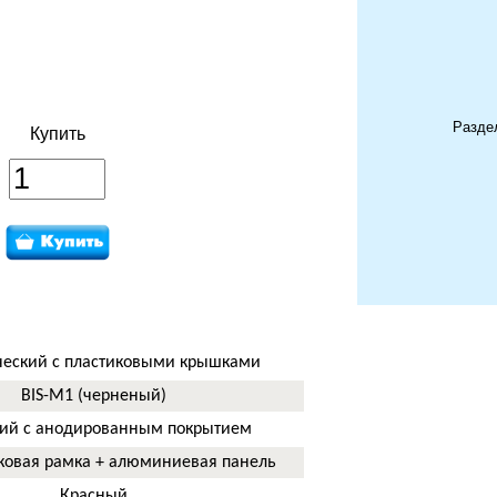
Разде
Купить
еский с пластиковыми крышками
BIS-M1 (черненый)
й с анодированным покрытием
к
овая рамка + алюминиевая панель
Красный