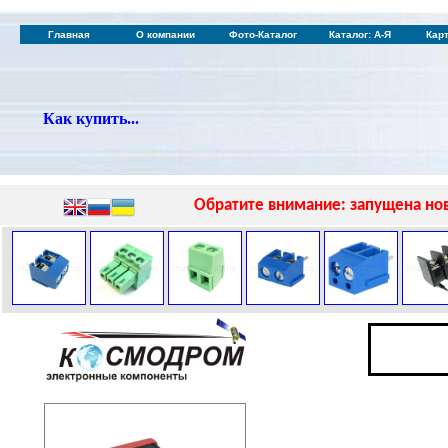
Главная
О компании
Фото-Каталог
Каталог: А-Я
Кар
Как купить...
Обратите внимание: запущена нов