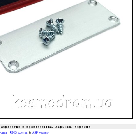
азработки и производства. Харьков, Украина
остинг
-
UNIX хостинг
&
ASP хостинг